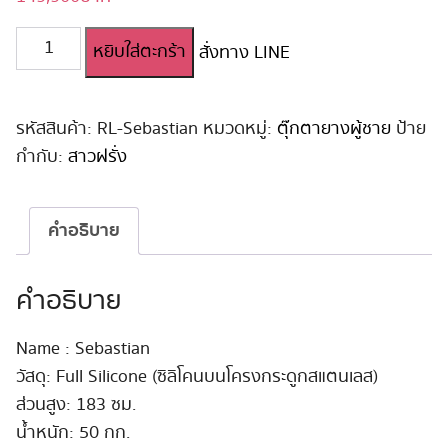
จำนวน
หยิบใส่ตะกร้า
สั่งทาง LINE
ตุ๊กตา
ยาง
ผู้ชาย
หนุ่ม
รหัสสินค้า:
RL-Sebastian
หมวดหมู่:
ตุ๊กตายางผู้ชาย
ป้าย
หล่อ
กำกับ:
สาวฝรั่ง
Full
Silicone
183
คำอธิบาย
cm.
#Sebastian
ชิ้น
คำอธิบาย
Name : Sebastian
วัสดุ: Full Silicone (ซิลิโคนบนโครงกระดูกสแตนเลส)
ส่วนสูง: 183 ซม.
น้ำหนัก: 50 กก.