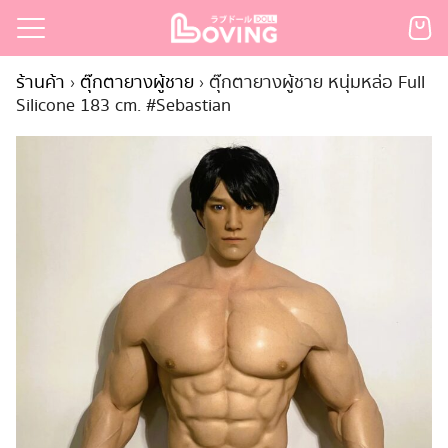
Skip
to
Search
content
ร้านค้า
›
ตุ๊กตายางผู้ชาย
›
ตุ๊กตายางผู้ชาย หนุ่มหล่อ Full
for:
Silicone 183 cm. #Sebastian
เรก
้า
กตามแบรนด์
นสั่งซื้อ
ำระเงิน
ินค้า