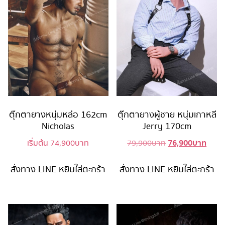
ตุ๊กตายางหนุ่มหล่อ 162cm
ตุ๊กตายางผู้ชาย หนุ่มเกาหลี
Nicholas
Jerry 170cm
76,900
บาท
Original
Curr
เริ่มต้น
74,900
บาท
79,900
บาท
price
price
was:
is:
สั่งทาง LINE
หยิบใส่ตะกร้า
สั่งทาง LINE
หยิบใส่ตะกร้า
79,900 บาท.
76,90