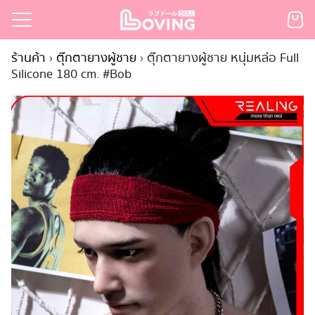
Skip
to
Search
content
ร้านค้า
›
ตุ๊กตายางผู้ชาย
›
ตุ๊กตายางผู้ชาย หนุ่มหล่อ Full
for:
Silicone 180 cm. #Bob
เรก
้า
กตามแบรนด์
นสั่งซื้อ
ำระเงิน
ินค้า