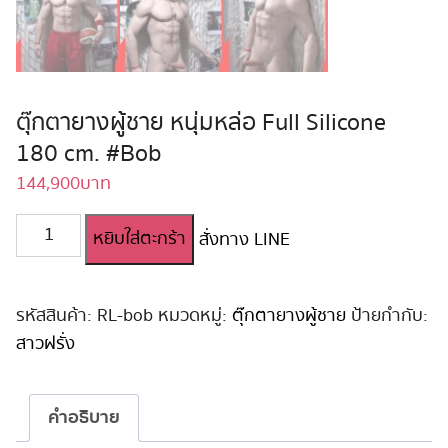
ตุ๊กตายางผู้ชาย หนุ่มหล่อ Full Silicone
180 cm. #Bob
144,900
บาท
จำนวน
หยิบใส่ตะกร้า
สั่งทาง LINE
ตุ๊กตา
ยาง
ผู้ชาย
หนุ่ม
รหัสสินค้า:
RL-bob
หมวดหมู่:
ตุ๊กตายางผู้ชาย
ป้ายกำกับ:
หล่อ
สาวฝรั่ง
Full
Silicone
180
คำอธิบาย
cm.