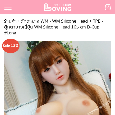
Skip
to
Search
content
ร้านค้า
›
ตุ๊กตายาง WM
›
WM Silicone Head + TPE
›
for:
ตุ๊กตายางญี่ปุ่น WM Silicone Head 165 cm D-Cup
#Lena
เรก
้า
Sale 13%
กตามแบรนด์
นสั่งซื้อ
ำระเงิน
ินค้า