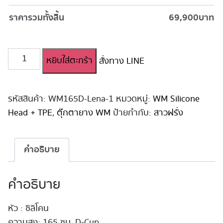
ราคารวมทั้งสิ้น
69,900
บาท
จำนวน
หยิบใส่ตะกร้า
สั่งทาง LINE
ตุ๊กตา
ยาง
ญี่ปุ่น
WM
รหัสสินค้า:
WM165D-Lena-1
หมวดหมู่:
WM Silicone
Silicone
Head + TPE
,
ตุ๊กตายาง WM
ป้ายกำกับ:
สาวฝรั่ง
Head
165
cm
คำอธิบาย
D-
Cup
#Lena
คำอธิบาย
ชิ้น
หัว : ซิลิโคน
ความสูง: 165 ซม. D-Cup