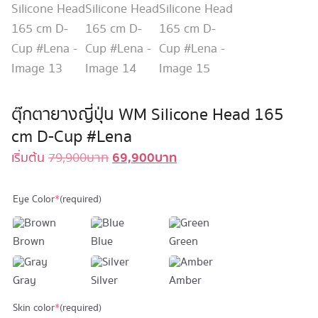
ตุ๊กตายางญี่ปุ่น WM Silicone Head 165
cm D-Cup #Lena
69,900
บาท
Original
Current
เริ่มต้น
79,900
บาท
price
price
was:
is:
Eye Color
*
(required)
79,900 บาท.
69,900 บาท.
Brown
Blue
Green
Gray
Silver
Amber
Skin color
*
(required)