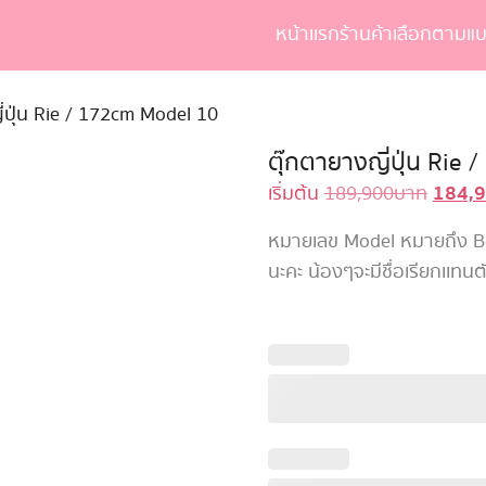
หน้าเเรก
ร้านค้า
เลือกตามแบ
earch
r:
่ปุ่น Rie / 172cm Model 10
ตุ๊กตายางญี่ปุ่น Rie
184,
Origin
เริ่มต้น
189,900
บาท
price
หมายเลข Model หมายถึง Body
was:
นะคะ น้องๆจะมีชื่อเรียกเเทนต
189,90