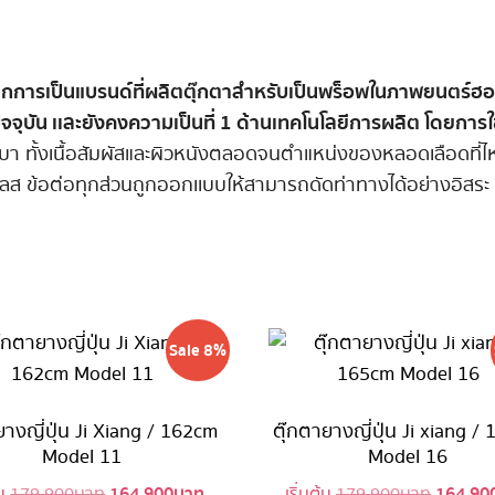
จากการเป็นแบรนด์ที่ผลิตตุ๊กตาสำหรับเป็นพร็อพในภาพยนตร์ฮอ
ปัจจุบัน เเละยังคงความเป็นที่ 1 ด้านเทคโนโลยีการผลิต โดยการ
า ทั้งเนื้อสัมผัสและผิวหนังตลอดจนตำแหน่งของหลอดเลือดที่ไห
เลส ข้อต่อทุกส่วนถูกออกเเบบให้สามารถดัดท่าทางได้อย่างอิสระ
Sale 8%
ยางญี่ปุ่น Ji Xiang / 162cm
ตุ๊กตายางญี่ปุ่น Ji xiang /
Model 11
Model 16
164,900
บาท
164,90
Original
Current
Origina
้น
179,900
บาท
เริ่มต้น
179,900
บาท