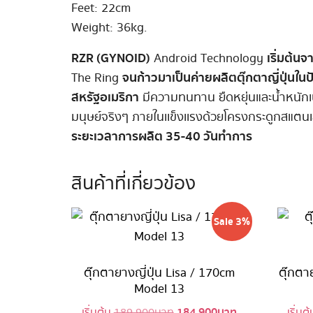
Feet: 22cm
Weight: 36kg.
RZR (GYNOID)
เริ่มต้น
Android Technology
จนก้าวมาเป็นค่ายผลิตตุ๊กตาญี่ปุ่นใน
The Ring
สหรัฐอเมริกา
มีความทนทาน ยืดหยุ่นและน้ำหนักเบ
มนุษย์จริงๆ ภายในเเข็งเเรงด้วยโครงกระดูกสแตน
ระยะเวลาการผลิต 35-40 วันทำการ
สินค้าที่เกี่ยวข้อง
Sale 3%
ตุ๊กตายางญี่ปุ่น Lisa / 170cm
ตุ๊กตา
Model 13
184,900
บาท
Original
Current
เริ่มต้น
189,900
บาท
เริ่มต