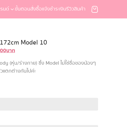
รนด์
ขั้นตอนสั่งซื้อ
แจ้งชำระเงิน
รีวิวสินค้า
 / 172cm Model 10
900
บาท
al
Current
price
 (หุ่น/ร่างกาย) ซึ่ง Model ไม่ใช่ชื่อของน้องๆ
is:
ัวเเตกต่างกันไปค่ะ
0 บาท.
184,900 บาท.