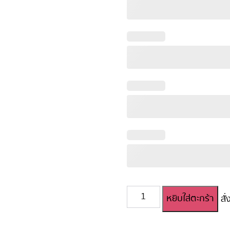
จำนวน
หยิบใส่ตะกร้า
สั
ตุ๊กตา
ยาง
ญี่ปุ่น