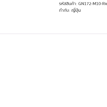
Rie
รหัสสินค้า:
GN172-M10-Ri
/
กำกับ:
ญี่ปุ่น
172cm
Model
10
ชิ้น