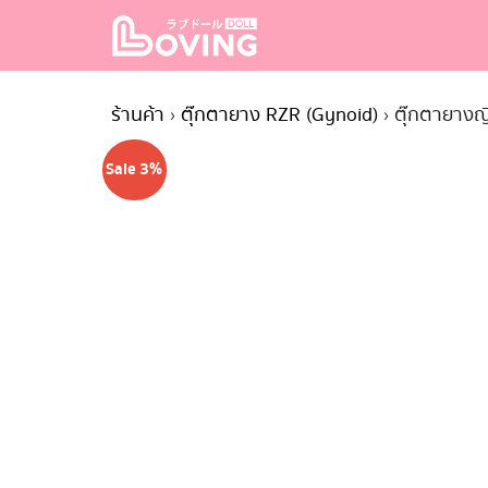
Skip
to
content
S
fo
ร้านค้า
›
ตุ๊กตายาง RZR (Gynoid)
›
ตุ๊กตายางญี
Sale 3%