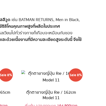
ลลีวูด
เช่น BATMAN RETURNS, Men in Black,
ใช้ซิลิโคนคุณภาพสูงที่ผลิตในประเทศ
ลเวียนไปทั่วร่างกายก็เกือบจะเหมือนกับของ
เเละด้วยเนื้องานที่มีความละเอียดสูงระดับนี้ จึงใช้
Sale 8%
Sale 8%
 165cm
ตุ๊กตายางญี่ปุ่น Rie / 162cm
Model 11
0
บาท
164,900
บาท
l
Current
Original
Current
เริ่มต้น
179,900
บาท