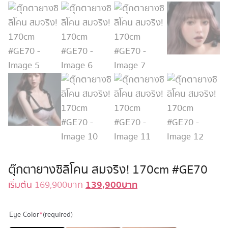
ตุ๊กตายางซิลิโคน สมจริง! 170cm #GE70
139,900
บาท
Original
Current
เริ่มต้น
169,900
บาท
price
price
was:
is:
Eye Color
*
(required)
169,900 บาท.
139,900 บาท.