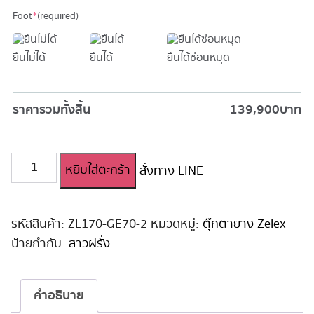
Foot
*
(required)
ยืนไม่ได้
ยืนได้
ยืนได้ซ่อนหมุด
ราคารวมทั้งสิ้น
139,900
บาท
จำนวน
หยิบใส่ตะกร้า
สั่งทาง LINE
ตุ๊กตา
ยาง
ซิ
ลิ
รหัสสินค้า:
ZL170-GE70-2
หมวดหมู่:
ตุ๊กตายาง Zelex
โคน
ป้ายกำกับ:
สาวฝรั่ง
สมจริง!
170cm
#GE70
คำอธิบาย
ชิ้น