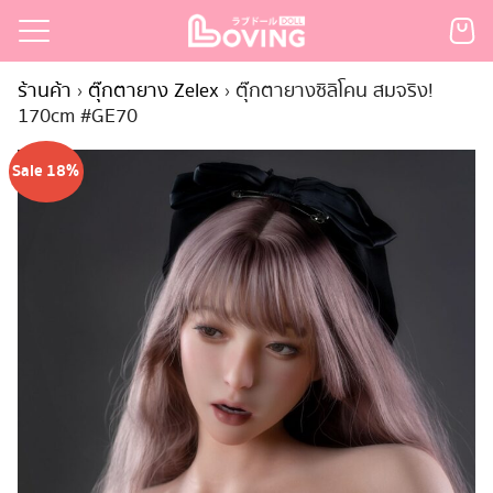
Skip
to
Search
content
ร้านค้า
›
ตุ๊กตายาง Zelex
›
ตุ๊กตายางซิลิโคน สมจริง!
for:
170cm #GE70
เรก
Sale 18%
้า
กตามแบรนด์
นสั่งซื้อ
ำระเงิน
ินค้า