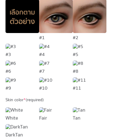
#1
#2
#3
#4
#5
#6
#7
#8
#9
#10
#11
Skin color
*
(required)
White
Fair
Tan
DarkTan