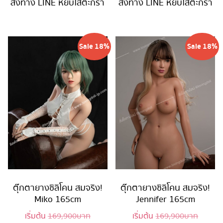
is:
169,900 บาท.
is:
169,90
สั่งทาง LINE
หยิบใส่ตะกร้า
สั่งทาง LINE
หยิบใส่ตะกร้า
139,900 บาท.
139,900 บ
Sale 18%
Sale 18%
ตุ๊กตายางซิลิโคน สมจริง!
ตุ๊กตายางซิลิโคน สมจริง!
Miko 165cm
Jennifer 165cm
Original
Origina
เริ่มต้น
169,900
บาท
เริ่มต้น
169,900
บาท