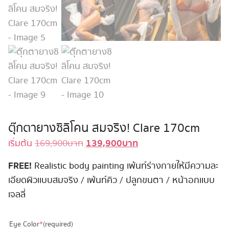
ตุ๊กตายางซิลิโคน สมจริง! Clare 170cm
139,900
บาท
Original
Current
เริ่มต้น
169,900
บาท
price
price
FREE!
Realistic body painting เพ้นท์ร่างกายให้มีความละ
was:
is:
เอียดผิวเเบบสมจริง / เพ้นท์คิว / ปลูกขนตา / หน้าอกเเบบ
169,900 บาท.
139,900 บาท.
เจลลี่
Eye Color
*
(required)