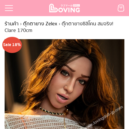
Skip
to
Search
content
ร้านค้า
›
ตุ๊กตายาง Zelex
›
ตุ๊กตายางซิลิโคน สมจริง!
for:
Clare 170cm
เรก
Sale 18%
้า
กตามแบรนด์
นสั่งซื้อ
ำระเงิน
ินค้า