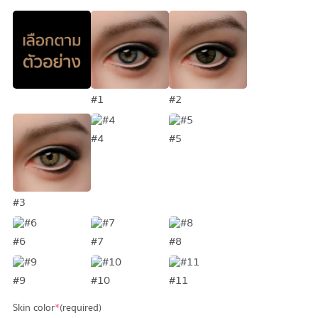
#1
#2
#4
#5
#3
#6
#7
#8
#9
#10
#11
Skin color
*
(required)