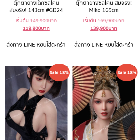
ตุ๊กตายางเด็กซิลิโคน
ตุ๊กตายางซิลิโคน สมจริง!
สมจริง! 143cm #GD24
Miko 165cm
Original
Origina
เริ่มต้น
149,900
บาท
เริ่มต้น
169,900
บาท
119,900
บาท
139,900
บาท
Current
price
Current
price
price
was:
price
was:
is:
149,900 บาท.
is:
169,90
สั่งทาง LINE
หยิบใส่ตะกร้า
สั่งทาง LINE
หยิบใส่ตะกร้า
119,900 บาท.
139,900 บ
Sale 18%
Sale 18%