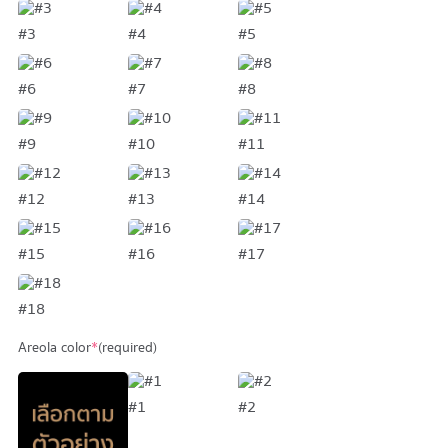
#3
#4
#5
#6
#7
#8
#9
#10
#11
#12
#13
#14
#15
#16
#17
#18
Areola color
*
(required)
#1
#2