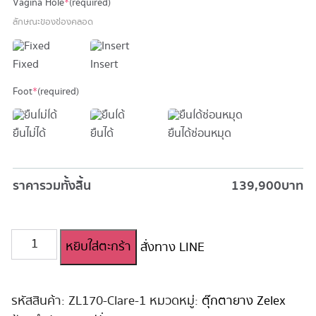
Vagina Hole
*
(required)
ลักษณะของช่องคลอด
Fixed
Insert
Foot
*
(required)
ยืนไม่ได้
ยืนได้
ยืนได้ซ่อนหมุด
ราคารวมทั้งสิ้น
139,900
บาท
จำนวน
หยิบใส่ตะกร้า
สั่งทาง LINE
ตุ๊กตา
ยาง
ซิ
ลิ
รหัสสินค้า:
ZL170-Clare-1
หมวดหมู่:
ตุ๊กตายาง Zelex