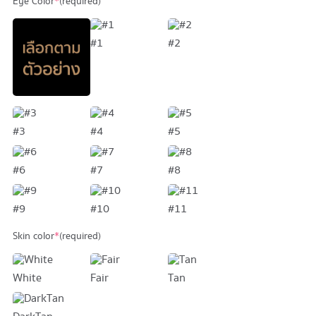
Eye Color
*
(required)
169,900 บาท.
139,900 บาท.
#1
#2
#3
#4
#5
#6
#7
#8
#9
#10
#11
Skin color
*
(required)
White
Fair
Tan