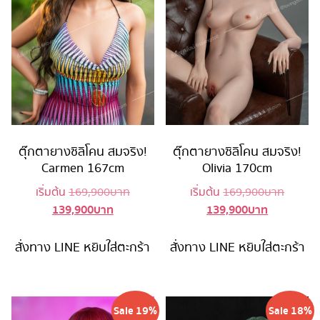
ตุ๊กตายางซิลิโคน สมจริง!
ตุ๊กตายางซิลิโคน สมจริง!
Carmen 167cm
Olivia 170cm
Original
Origina
เริ่มต้น
169,900
บาท
เริ่มต้น
169,900
บาท
139,900
บาท
139,900
บาท
Current
price
Current
price
price
was:
price
was:
is:
169,900 บาท.
is:
169,90
สั่งทาง LINE
หยิบใส่ตะกร้า
สั่งทาง LINE
หยิบใส่ตะกร้า
139,900 บาท.
139,900 บ
Sale 19%
Sale 18%