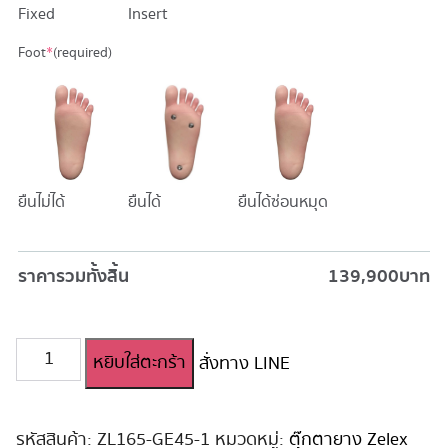
Fixed
Insert
Foot
*
(required)
ยืนไม่ได้
ยืนได้
ยืนได้ซ่อนหมุด
ราคารวมทั้งสิ้น
139,900
บาท
จำนวน
หยิบใส่ตะกร้า
สั่งทาง LINE
ตุ๊กตา
ยาง
ซิ
ลิ
รหัสสินค้า:
ZL165-GE45-1
หมวดหมู่:
ตุ๊กตายาง Zelex