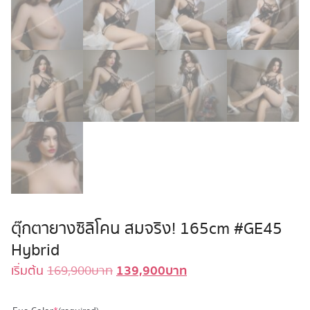
ตุ๊กตายางซิลิโคน สมจริง! 165cm #GE45
Hybrid
139,900
บาท
Original
Current
เริ่มต้น
169,900
บาท
price
price
was:
is: