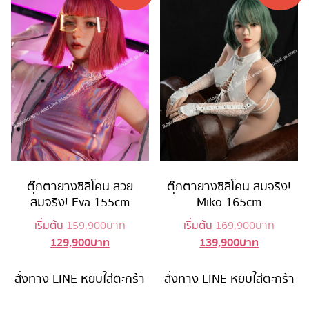
ตุ๊กตายางซิลิโคน สวย
ตุ๊กตายางซิลิโคน สมจริง!
สมจริง! Eva 155cm
Miko 165cm
Original
Origina
เริ่มต้น
159,900
บาท
เริ่มต้น
169,900
บาท
129,900
บาท
139,900
บาท
Current
price
Current
price
price
was:
price
was:
is:
159,900 บาท.
is:
169,90
สั่งทาง LINE
หยิบใส่ตะกร้า
สั่งทาง LINE
หยิบใส่ตะกร้า
129,900 บาท.
139,900 บ