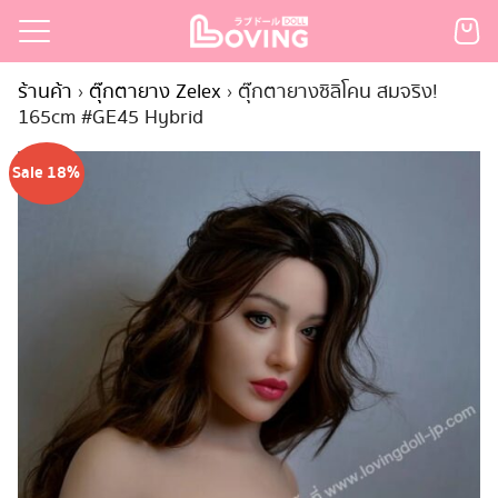
Skip
to
Search
content
ร้านค้า
›
ตุ๊กตายาง Zelex
›
ตุ๊กตายางซิลิโคน สมจริง!
for:
165cm #GE45 Hybrid
เรก
Sale 18%
้า
กตามแบรนด์
นสั่งซื้อ
ำระเงิน
ินค้า