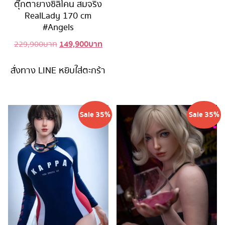
ตุ๊กตายางซิลิโคน สมจริง
RealLady 170 cm
#Angels
149,900
บาท
Original
Current
229,900
บาท
price
price
was:
is:
สั่งทาง LINE
หยิบใส่ตะกร้า
229,900 บาท.
149,900 บาท.
Sale 35%
Sale 35%