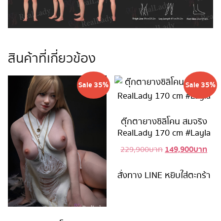
สินค้าที่เกี่ยวข้อง
Sale 35%
Sale 35%
ตุ๊กตายางซิลิโคน สมจริง
RealLady 170 cm #Layla
149,900
บาท
Original
Cur
229,900
บาท
price
pric
was:
is:
สั่งทาง LINE
หยิบใส่ตะกร้า
229,900 บาท.
149