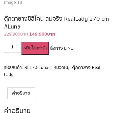
ตุ๊กตายางซิลิโคน สมจริง RealLady 170 cm
#Luna
149,900
บาท
Original
Current
229,900
บาท
price
price
จำนวน
หยิบใส่ตะกร้า
was:
is:
สั่งทาง LINE
ตุ๊กตา
229,900 บาท.
149,900 บาท.
ยาง
ซิ
ลิ
รหัสสินค้า:
RL170-Luna-1
หมวดหมู่:
ตุ๊กตายาง Real
โคน
Lady
สมจริง
RealLady
170
คำอธิบาย
cm
#Luna
ชิ้น
คำอธิบาย