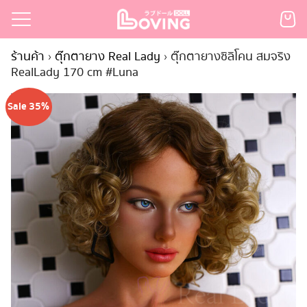
Skip
to
Search
content
ร้านค้า
›
ตุ๊กตายาง Real Lady
›
ตุ๊กตายางซิลิโคน สมจริง
for:
RealLady 170 cm #Luna
เรก
Sale 35%
้า
กตามแบรนด์
นสั่งซื้อ
ำระเงิน
ินค้า