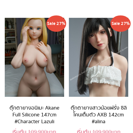
79,900 บาท.
79,900 บ
Sale 27%
Sale 27%
ตุ๊กตายางอนิเมะ Akane
ตุ๊กตายางสาวน้อยฝรั่ง ซิลิ
Full Silicone 147cm
โคนเต็มตัว AXB 142cm
#Character Lazuli
#alina
Original
Origi
เริ่มต้น
109,900
บาท
เริ่มต้น
109,900
บาท