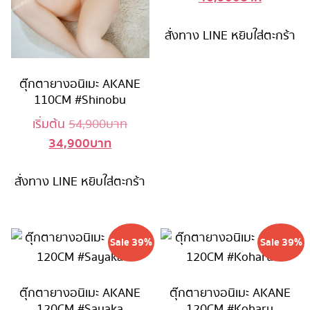
price
was:
สั่งทาง LINE
หยิบใส่ตะกร้า
is:
76,90
46,900 บ
ตุ๊กตายางอนิเมะ AKANE
110CM #Shinobu
Original
เริ่มต้น
54,900
บาท
34,900
บาท
Current
price
price
was:
สั่งทาง LINE
หยิบใส่ตะกร้า
is:
54,900 บาท.
34,900 บาท.
Sale 39%
Sale 39%
ตุ๊กตายางอนิเมะ AKANE
ตุ๊กตายางอนิเมะ AKANE
120CM #Sayaka
120CM #Koharu