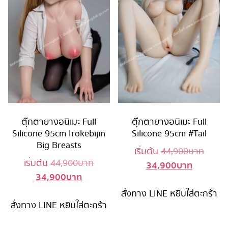
ตุ๊กตายางอนิเมะ Full
ตุ๊กตายางอนิเมะ Full
Silicone 95cm Irokebijin
Silicone 95cm #Tail
Big Breasts
Origin
เริ่มต้น
44,900
บาท
Original
เริ่มต้น
44,900
บาท
34,900
บาท
Current
price
34,900
บาท
Current
price
price
was:
price
was:
สั่งทาง LINE
หยิบใส่ตะกร้า
is:
44,90
สั่งทาง LINE
หยิบใส่ตะกร้า
is:
44,900 บาท.
34,900 บ
34,900 บาท.