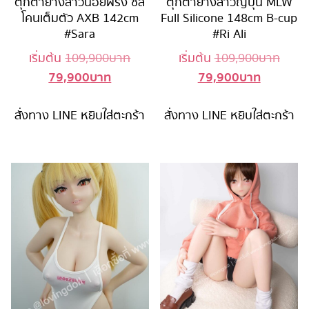
ตุ๊กตายางสาวน้อยฝรั่ง ซิลิ
ตุ๊กตายางสาวญี่ปุ่น MLW
โคนเต็มตัว AXB 142cm
Full Silicone 148cm B-cup
#Sara
#Ri Ali
Original
Origi
เริ่มต้น
109,900
บาท
เริ่มต้น
109,900
บาท
79,900
บาท
79,900
บาท
Current
price
Current
price
price
was:
price
was:
สั่งทาง LINE
หยิบใส่ตะกร้า
is:
109,900 บาท.
สั่งทาง LINE
หยิบใส่ตะกร้า
is:
109,9
79,900 บาท.
79,900 บ