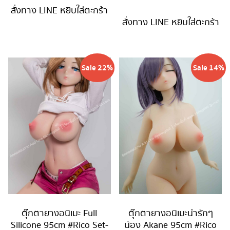
price
was:
สั่งทาง LINE
หยิบใส่ตะกร้า
is:
44,900 บาท.
สั่งทาง LINE
หยิบใส่ตะกร้า
is:
44,90
34,900 บาท.
34,900 บ
Sale 22%
Sale 14%
ตุ๊กตายางอนิเมะ Full
ตุ๊กตายางอนิเมะน่ารักๆ
Silicone 95cm #Rico Set-
น้อง Akane 95cm #Rico