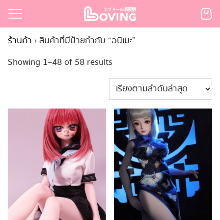
Skip
to
Search
content
ร้านค้า
›
สินค้าที่มีป้ายกำกับ “อนิเมะ”
for:
Sorted
Showing 1–48 of 58 results
เรก
by
้า
latest
กตามแบรนด์
นสั่งซื้อ
ำระเงิน
ินค้า