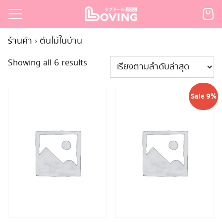
Skip
to
Search
content
ร้านค้า
›
ต้นไม้ในบ้าน
for:
Sorted
Showing all 6 results
เรก
by
้า
latest
Sale 9%
กตามแบรนด์
นสั่งซื้อ
ำระเงิน
ินค้า