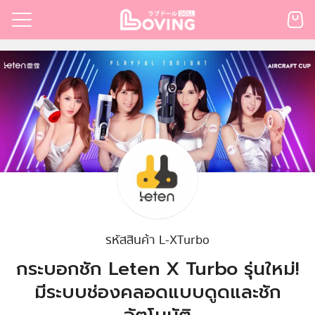
Skip
to
Search
content
for:
เรก
้า
กตามแบรนด์
นสั่งซื้อ
ำระเงิน
ินค้า
รหัสสินค้า L-XTurbo
กระบอกชัก Leten X Turbo รุ่นใหม่!
มีระบบช่องคลอดแบบดูดและชัก