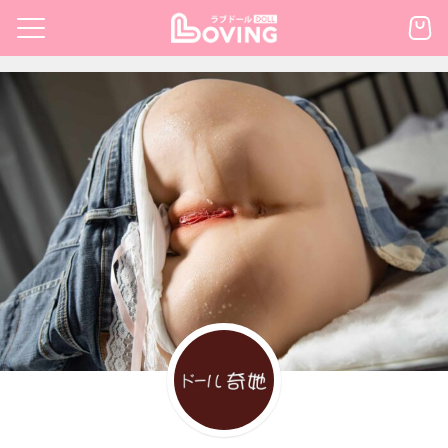
Skip
to
Search
content
for:
เรก
้า
กตามแบรนด์
นสั่งซื้อ
ำระเงิน
ินค้า